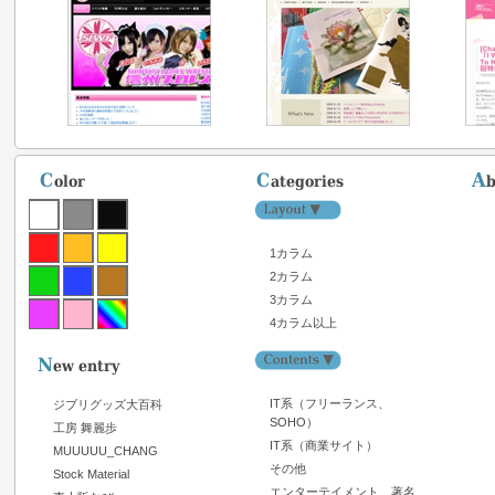
1カラム
2カラム
3カラム
4カラム以上
IT系（フリーランス、
ジブリグッズ大百科
SOHO）
工房 舞麗歩
IT系（商業サイト）
MUUUUU_CHANG
その他
Stock Material
エンターテイメント、著名