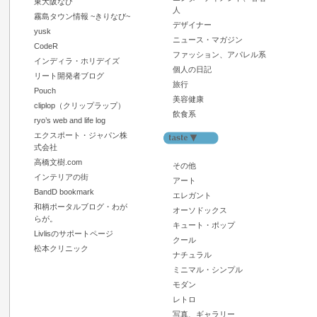
東大阪なび
人
霧島タウン情報 ~きりなび~
デザイナー
yusk
ニュース・マガジン
CodeR
ファッション、アパレル系
インディラ・ホリデイズ
個人の日記
リート開発者ブログ
旅行
Pouch
美容健康
cliplop（クリップラップ）
飲食系
ryo’s web and life log
エクスポート・ジャパン株
式会社
高橋文樹.com
その他
インテリアの街
アート
BandD bookmark
エレガント
和柄ポータルブログ・わが
オーソドックス
らが。
キュート・ポップ
Livlisのサポートページ
クール
松本クリニック
ナチュラル
ミニマル・シンプル
モダン
レトロ
写真、ギャラリー