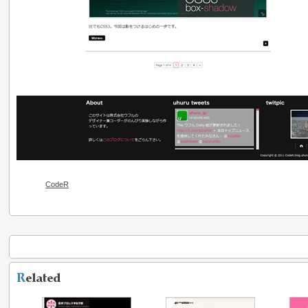
CodeR