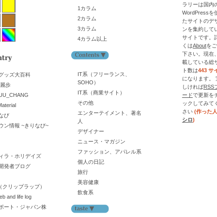
ラリーは国内
1カラム
WordPress
2カラム
たサイトのデ
3カラム
ンを集約して
サイトです。
4カラム以上
くは
About
をご
下さい。現在
載している総
ト数は
443 サ
IT系（フリーランス、
グッズ大百科
になります。 
SOHO）
舞麗歩
しければ
RSS
IT系（商業サイト）
UU_CHANG
ード
で更新を
その他
ックしてみて
aterial
さい
(作った
エンターテイメント、著名
なび
シロ
)
人
ウン情報 ~きりなび~
デザイナー
ニュース・マガジン
ファッション、アパレル系
ィラ・ホリデイズ
個人の日記
開発者ブログ
旅行
美容健康
lop（クリップラップ）
飲食系
eb and life log
ポート・ジャパン株