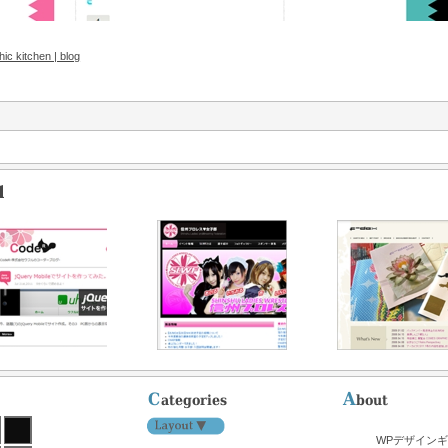
hic kitchen | blog
WPデザイン