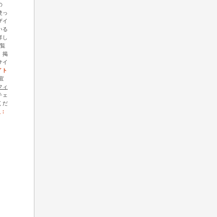
の
を使っ
ザイ
いる
詳し
覧
、掲
サイ
イト
宜
フィ
チェ
くだ
人：