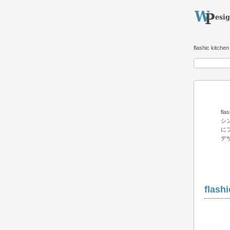
flashic kitchen
fl
シ
に
デ
flashi