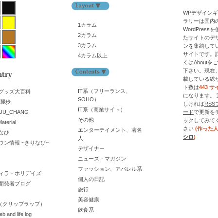
WPデザイン
ラリーは国内
1カラム
WordPress
2カラム
たサイトのデ
3カラム
ンを集約して
サイトです。
4カラム以上
くは
About
をご
下さい。現在
載している総
ト数は
443 サ
IT系（フリーランス、
グッズ大百科
になります。 
SOHO）
舞麗歩
しければ
RSS
IT系（商業サイト）
UU_CHANG
ード
で更新を
その他
ックしてみて
aterial
さい
(作った
エンターテイメント、著名
なび
シロ
)
人
ウン情報 ~きりなび~
デザイナー
ニュース・マガジン
ファッション、アパレル系
ィラ・ホリデイズ
個人の日記
開発者ブログ
旅行
美容健康
lop（クリップラップ）
飲食系
eb and life log