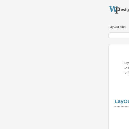
LayOut blue
L
ン
マ
LayOu