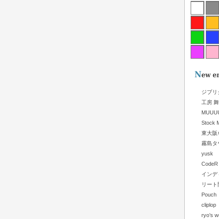
ジブリ
工房 
MUUU
Stock M
東大阪
霧島タ
yusk
CodeR
インデ
リート
Pouch
clip
ryo’s w