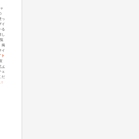
ギャ
の
を使っ
ザイ
いる
詳し
覧
、掲
サイ
イト
宜
フィ
チェ
くだ
人：