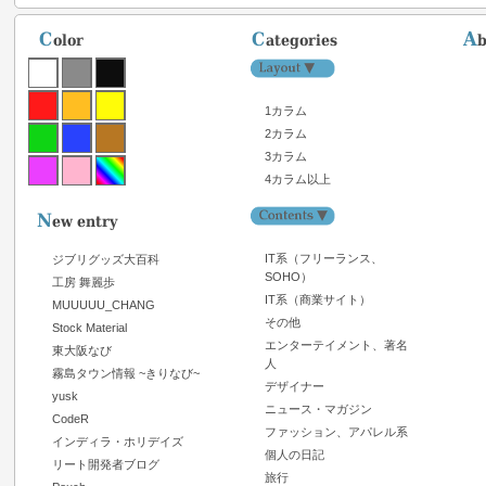
1カラム
2カラム
3カラム
4カラム以上
IT系（フリーランス、
ジブリグッズ大百科
SOHO）
工房 舞麗歩
IT系（商業サイト）
MUUUUU_CHANG
その他
Stock Material
エンターテイメント、著名
東大阪なび
人
霧島タウン情報 ~きりなび~
デザイナー
yusk
ニュース・マガジン
CodeR
ファッション、アパレル系
インディラ・ホリデイズ
個人の日記
リート開発者ブログ
旅行