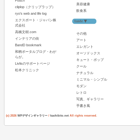
Pouch
美容健康
cliplop（クリップラップ）
飲食系
ryo’s web and life log
エクスポート・ジャパン株
式会社
高橋文樹.com
その他
インテリアの街
アート
BandD bookmark
エレガント
和柄ポータルブログ・わが
オーソドックス
らが。
キュート・ポップ
Livlisのサポートページ
クール
松本クリニック
ナチュラル
ミニマル・シンプル
モダン
レトロ
写真、ギャラリー
手書き風
(c) 2026
WPデザインギャラリー
/
kachibito.net
All rights reserved.