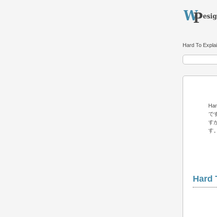
Hard To Expla
H
で
す
す
Hard 