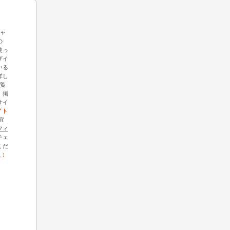
ギャ
の
を使っ
ザイ
いる
詳し
覧
、掲
サイ
イト
宜
フィ
チェ
くだ
人：