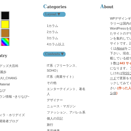
WPデザイン
ラリーは国内
1カラム
WordPress
2カラム
たサイトのデ
3カラム
ンを集約して
サイトです。
4カラム以上
くは
About
をご
下さい。現在
載している総
ト数は
443 サ
IT系（フリーランス、
グッズ大百科
になります。 
SOHO）
舞麗歩
しければ
RSS
IT系（商業サイト）
UU_CHANG
ード
で更新を
その他
ックしてみて
aterial
さい
(作った
エンターテイメント、著名
なび
シロ
)
人
ウン情報 ~きりなび~
デザイナー
ニュース・マガジン
ファッション、アパレル系
ィラ・ホリデイズ
個人の日記
開発者ブログ
旅行
美容健康