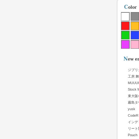
ジブリ
工房 
MUUU
Stock M
東大阪
霧島タ
yusk
CodeR
インデ
リート
Pouch