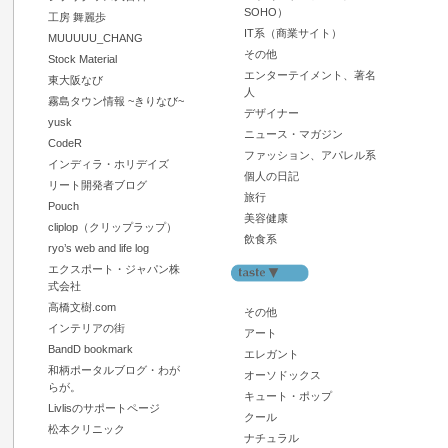
SOHO）
工房 舞麗歩
IT系（商業サイト）
MUUUUU_CHANG
その他
Stock Material
エンターテイメント、著名
東大阪なび
人
霧島タウン情報 ~きりなび~
デザイナー
yusk
ニュース・マガジン
CodeR
ファッション、アパレル系
インディラ・ホリデイズ
個人の日記
リート開発者ブログ
旅行
Pouch
美容健康
cliplop（クリップラップ）
飲食系
ryo’s web and life log
エクスポート・ジャパン株
式会社
高橋文樹.com
その他
インテリアの街
アート
BandD bookmark
エレガント
和柄ポータルブログ・わが
オーソドックス
らが。
キュート・ポップ
Livlisのサポートページ
クール
松本クリニック
ナチュラル