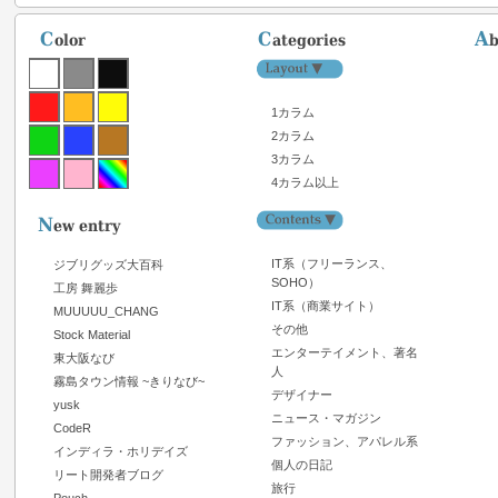
1カラム
2カラム
3カラム
4カラム以上
IT系（フリーランス、
ジブリグッズ大百科
SOHO）
工房 舞麗歩
IT系（商業サイト）
MUUUUU_CHANG
その他
Stock Material
エンターテイメント、著名
東大阪なび
人
霧島タウン情報 ~きりなび~
デザイナー
yusk
ニュース・マガジン
CodeR
ファッション、アパレル系
インディラ・ホリデイズ
個人の日記
リート開発者ブログ
旅行