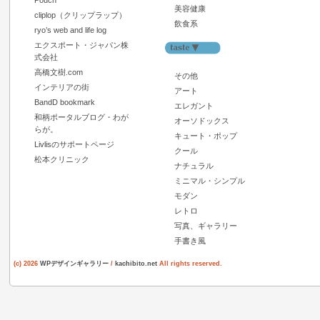
Pouch
美容健康
cliplop（クリップラップ）
飲食系
ryo’s web and life log
エクスポート・ジャパン株
式会社
高橋文樹.com
その他
インテリアの街
アート
BandD bookmark
エレガント
和柄ポータルブログ・わが
オーソドックス
らが。
キュート・ポップ
Livlisのサポートページ
クール
松本クリニック
ナチュラル
ミニマル・シンプル
モダン
レトロ
写真、ギャラリー
手書き風
(c) 2026
WPデザインギャラリー
/
kachibito.net
All rights reserved.