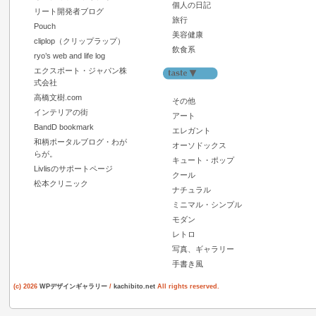
個人の日記
リート開発者ブログ
旅行
Pouch
美容健康
cliplop（クリップラップ）
飲食系
ryo’s web and life log
エクスポート・ジャパン株
式会社
高橋文樹.com
その他
インテリアの街
アート
BandD bookmark
エレガント
和柄ポータルブログ・わが
オーソドックス
らが。
キュート・ポップ
Livlisのサポートページ
クール
松本クリニック
ナチュラル
ミニマル・シンプル
モダン
レトロ
写真、ギャラリー
手書き風
(c) 2026
WPデザインギャラリー
/
kachibito.net
All rights reserved.