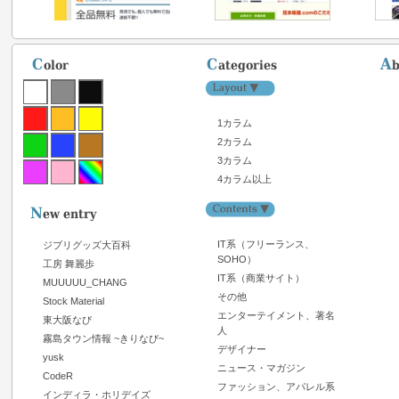
1カラム
2カラム
3カラム
4カラム以上
IT系（フリーランス、
ジブリグッズ大百科
SOHO）
工房 舞麗歩
IT系（商業サイト）
MUUUUU_CHANG
その他
Stock Material
エンターテイメント、著名
東大阪なび
人
霧島タウン情報 ~きりなび~
デザイナー
yusk
ニュース・マガジン
CodeR
ファッション、アパレル系
インディラ・ホリデイズ