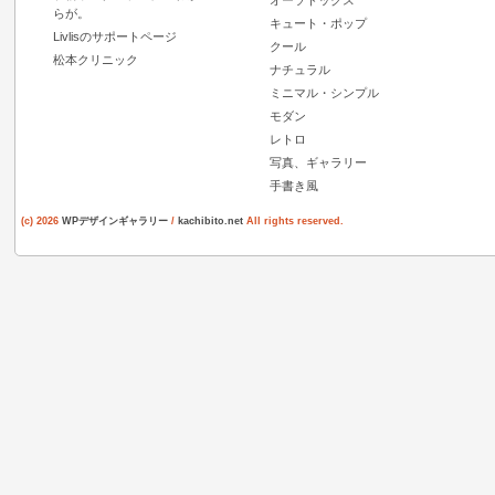
オーソドックス
らが。
キュート・ポップ
Livlisのサポートページ
クール
松本クリニック
ナチュラル
ミニマル・シンプル
モダン
レトロ
写真、ギャラリー
手書き風
(c) 2026
WPデザインギャラリー
/
kachibito.net
All rights reserved.