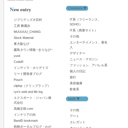
IT系（フリーランス、
ジブリグッズ大百科
SOHO）
工房 舞麗歩
IT系（商業サイト）
MUUUUU_CHANG
その他
Stock Material
エンターテイメント、著名
東大阪なび
人
霧島タウン情報 ~きりなび~
デザイナー
yusk
ニュース・マガジン
CodeR
ファッション、アパレル系
インディラ・ホリデイズ
個人の日記
リート開発者ブログ
旅行
Pouch
美容健康
cliplop（クリップラップ）
飲食系
ryo’s web and life log
エクスポート・ジャパン株
式会社
高橋文樹.com
その他
インテリアの街
アート
BandD bookmark
エレガント
和柄ポータルブログ・わが