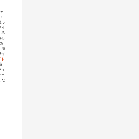
ギャ
の
を使っ
ザイ
いる
詳し
覧
、掲
サイ
イト
宜
フィ
チェ
くだ
人：