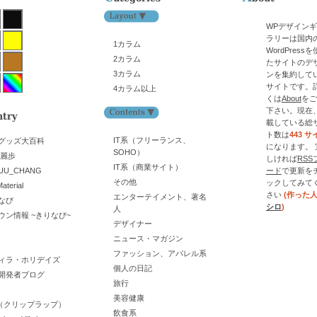
WPデザイン
ラリーは国内
1カラム
WordPress
2カラム
たサイトのデ
3カラム
ンを集約して
サイトです。
4カラム以上
くは
About
をご
下さい。現在
載している総
ト数は
443 サ
IT系（フリーランス、
グッズ大百科
になります。 
SOHO）
舞麗歩
しければ
RSS
IT系（商業サイト）
UU_CHANG
ード
で更新を
その他
ックしてみて
aterial
さい
(作った
エンターテイメント、著名
なび
シロ
)
人
ウン情報 ~きりなび~
デザイナー
ニュース・マガジン
ファッション、アパレル系
ィラ・ホリデイズ
個人の日記
開発者ブログ
旅行
美容健康
lop（クリップラップ）
飲食系