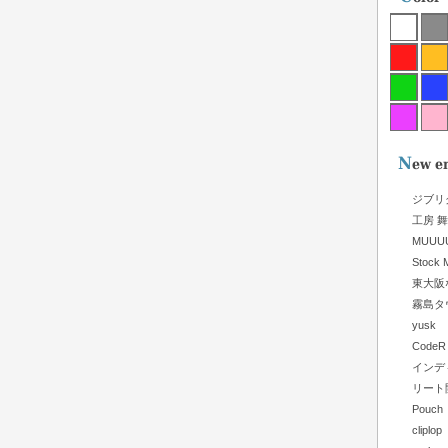
ジブリ
工房 
MUUU
Stock M
東大阪
霧島タ
yusk
CodeR
インデ
リート
Pouch
clip