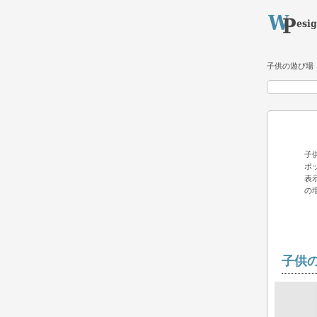
子供の遊び場
子
ポ
表
の
子供