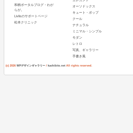
エレガント
和柄ポータルブログ・わが
オーソドックス
らが。
キュート・ポップ
Livlisのサポートページ
クール
松本クリニック
ナチュラル
ミニマル・シンプル
モダン
レトロ
写真、ギャラリー
手書き風
(c) 2026
WPデザインギャラリー
/
kachibito.net
All rights reserved.