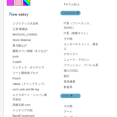
4カラム以上
IT系（フリーランス、
ジブリグッズ大百科
SOHO）
工房 舞麗歩
IT系（商業サイト）
MUUUUU_CHANG
その他
Stock Material
エンターテイメント、著名
東大阪なび
人
霧島タウン情報 ~きりなび~
デザイナー
yusk
ニュース・マガジン
CodeR
ファッション、アパレル系
インディラ・ホリデイズ
個人の日記
リート開発者ブログ
旅行
Pouch
美容健康
cliplop（クリップラップ）
飲食系
ryo’s web and life log
エクスポート・ジャパン株
式会社
高橋文樹.com
その他
インテリアの街
アート
BandD bookmark