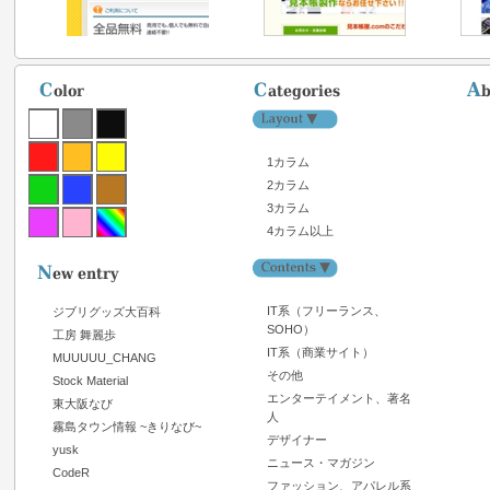
1カラム
2カラム
3カラム
4カラム以上
IT系（フリーランス、
ジブリグッズ大百科
SOHO）
工房 舞麗歩
IT系（商業サイト）
MUUUUU_CHANG
その他
Stock Material
エンターテイメント、著名
東大阪なび
人
霧島タウン情報 ~きりなび~
デザイナー
yusk
ニュース・マガジン
CodeR
ファッション、アパレル系