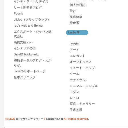
インディラ・ホリデイズ
個人の日記
リート開発者ブログ
旅行
Pouch
美容健康
cliplop（クリップラップ）
飲食系
ryo’s web and life log
エクスポート・ジャパン株
式会社
高橋文樹.com
その他
インテリアの街
アート
BandD bookmark
エレガント
和柄ポータルブログ・わが
オーソドックス
らが。
キュート・ポップ
Livlisのサポートページ
クール
松本クリニック
ナチュラル
ミニマル・シンプル
モダン
レトロ
写真、ギャラリー
手書き風
(c) 2026
WPデザインギャラリー
/
kachibito.net
All rights reserved.