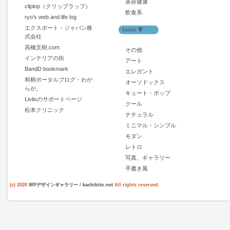
美容健康
cliplop（クリップラップ）
飲食系
ryo’s web and life log
エクスポート・ジャパン株
式会社
高橋文樹.com
その他
インテリアの街
アート
BandD bookmark
エレガント
和柄ポータルブログ・わが
オーソドックス
らが。
キュート・ポップ
Livlisのサポートページ
クール
松本クリニック
ナチュラル
ミニマル・シンプル
モダン
レトロ
写真、ギャラリー
手書き風
(c) 2026
WPデザインギャラリー
/
kachibito.net
All rights reserved.