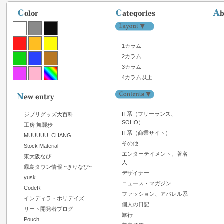
1カラム
2カラム
3カラム
4カラム以上
IT系（フリーランス、
ジブリグッズ大百科
SOHO）
工房 舞麗歩
IT系（商業サイト）
MUUUUU_CHANG
その他
Stock Material
エンターテイメント、著名
東大阪なび
人
霧島タウン情報 ~きりなび~
デザイナー
yusk
ニュース・マガジン
CodeR
ファッション、アパレル系
インディラ・ホリデイズ
個人の日記
リート開発者ブログ
旅行
Pouch