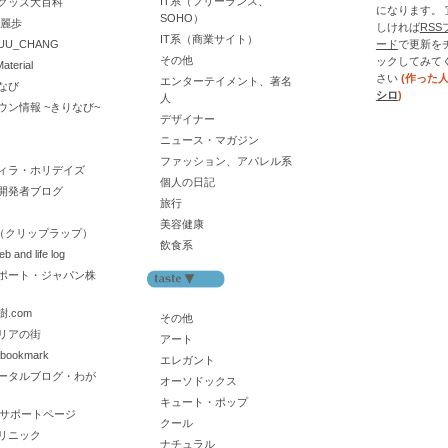
IT系（フリーランス、
グッズ大百科
になります。 
SOHO）
舞麗歩
しければ
RSS
IT系（商業サイト）
UU_CHANG
ード
で更新を
その他
ックしてみて
aterial
さい
(作った
エンターテイメント、著名
なび
シロ
)
人
ウン情報 ~きりなび~
デザイナー
ニュース・マガジン
ファッション、アパレル系
ィラ・ホリデイズ
個人の日記
開発者ブログ
旅行
美容健康
lop（クリップラップ）
飲食系
eb and life log
ポート・ジャパン株
.com
その他
リアの街
アート
 bookmark
エレガント
ータルブログ・わが
オーソドックス
キュート・ポップ
isのサポートページ
クール
リニック
ナチュラル