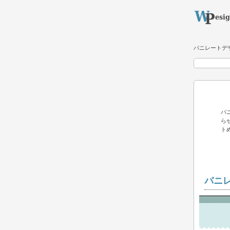
バニレートデ
バ
ら
ト
バニ