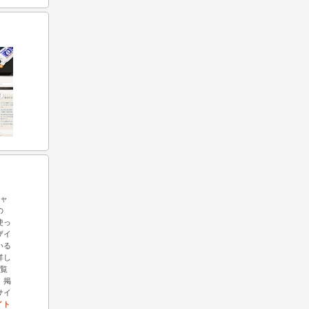
ギャ
の
を使っ
ザイ
いる
詳し
覧
、掲
サイ
イト