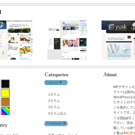
WPデザイン
ラリーは国内
1カラム
WordPress
2カラム
たサイトのデ
3カラム
ンを集約して
サイトです。
4カラム以上
くは
About
をご
下さい。現在
載している総
ト数は
443 サ