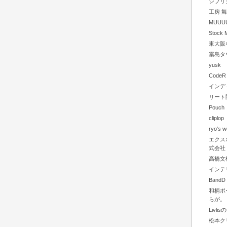
ジブリ
工房 
MUUU
Stock M
東大阪
霧島タ
yusk
CodeR
インデ
リート
Pouch
clip
ryo’s w
エクス
式会社
高橋文樹
インテ
BandD
和柄ポ
らが。
Livl
松本ク