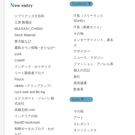
IT系（フリーランス、
ジブリグッズ大百科
SOHO）
工房 舞麗歩
IT系（商業サイト）
MUUUUU_CHANG
その他
Stock Material
エンターテイメント、著名
東大阪なび
人
霧島タウン情報 ~きりなび~
デザイナー
yusk
ニュース・マガジン
CodeR
ファッション、アパレル系
インディラ・ホリデイズ
個人の日記
リート開発者ブログ
旅行
Pouch
美容健康
cliplop（クリップラップ）
飲食系
ryo’s web and life log
エクスポート・ジャパン株
式会社
高橋文樹.com
その他
インテリアの街
アート
BandD bookmark
エレガント
和柄ポータルブログ・わが
オーソドックス
らが。