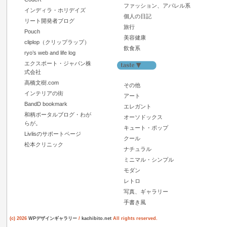
ファッション、アパレル系
インディラ・ホリデイズ
個人の日記
リート開発者ブログ
旅行
Pouch
美容健康
cliplop（クリップラップ）
飲食系
ryo’s web and life log
エクスポート・ジャパン株
式会社
高橋文樹.com
その他
インテリアの街
アート
BandD bookmark
エレガント
和柄ポータルブログ・わが
オーソドックス
らが。
キュート・ポップ
Livlisのサポートページ
クール
松本クリニック
ナチュラル
ミニマル・シンプル
モダン
レトロ
写真、ギャラリー
手書き風
(c) 2026
WPデザインギャラリー
/
kachibito.net
All rights reserved.