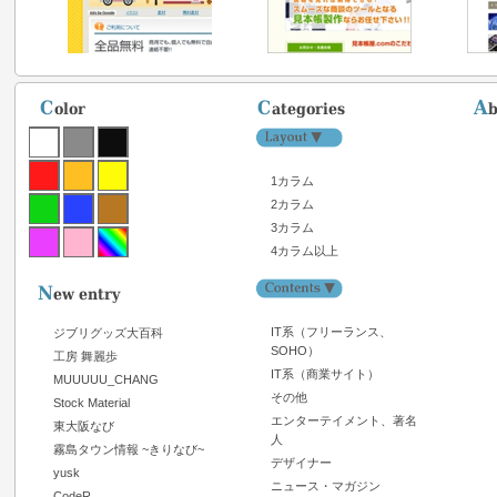
1カラム
2カラム
3カラム
4カラム以上
IT系（フリーランス、
ジブリグッズ大百科
SOHO）
工房 舞麗歩
IT系（商業サイト）
MUUUUU_CHANG
その他
Stock Material
エンターテイメント、著名
東大阪なび
人
霧島タウン情報 ~きりなび~
デザイナー
yusk
ニュース・マガジン
CodeR