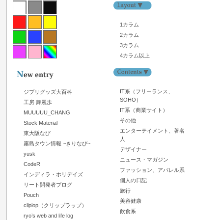
1カラム
2カラム
3カラム
4カラム以上
IT系（フリーランス、
ジブリグッズ大百科
SOHO）
工房 舞麗歩
IT系（商業サイト）
MUUUUU_CHANG
その他
Stock Material
エンターテイメント、著名
東大阪なび
人
霧島タウン情報 ~きりなび~
デザイナー
yusk
ニュース・マガジン
CodeR
ファッション、アパレル系
インディラ・ホリデイズ
個人の日記
リート開発者ブログ
旅行
Pouch
美容健康
cliplop（クリップラップ）
飲食系
ryo’s web and life log