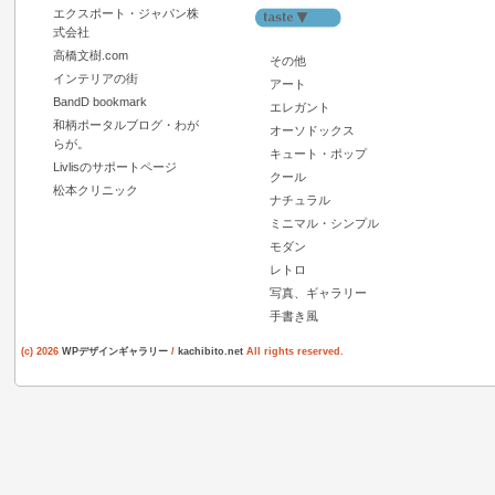
エクスポート・ジャパン株
式会社
高橋文樹.com
その他
インテリアの街
アート
BandD bookmark
エレガント
和柄ポータルブログ・わが
オーソドックス
らが。
キュート・ポップ
Livlisのサポートページ
クール
松本クリニック
ナチュラル
ミニマル・シンプル
モダン
レトロ
写真、ギャラリー
手書き風
(c) 2026
WPデザインギャラリー
/
kachibito.net
All rights reserved.